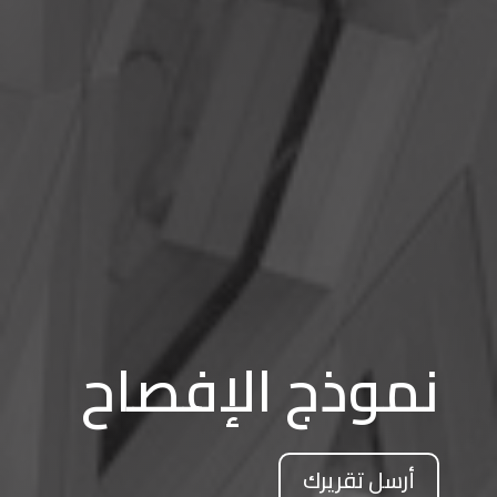
نموذج الإفصاح
أرسل تقريرك